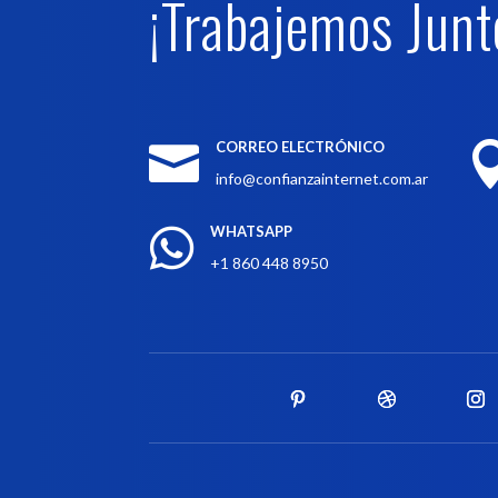
¡Trabajemos Junt
CORREO ELECTRÓNICO

info@confianzainternet.com.ar
WHATSAPP

+1 860 448 8950